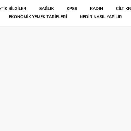
TIK BILGILER
SAĞLIK
KPSS
KADIN
CILT K
EKONOMIK YEMEK TARIFLERI
NEDIR NASIL YAPILIR