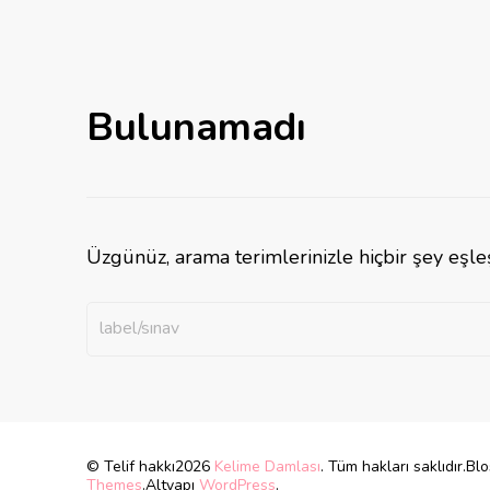
Bulunamadı
Üzgünüz, arama terimlerinizle hiçbir şey eşle
Bir şey mi arıyorsunuz?
© Telif hakkı2026
Kelime Damlası
. Tüm hakları saklıdır.
Blo
Themes
.Altyapı
WordPress
.